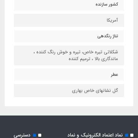
کشور سازنده
آمریکا
تناژ رنگدهی
شكلاتى تيره خاص، تيره و خوش رنگ كننده ،
ماندگارى بالا ، ترميم كننده
عطر
گل نشانهاى خاص بهارى
نماد اعتماد الکترونیک و نماد
دسترسی