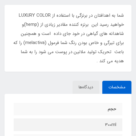
شما به اهدافتان در برنزگى با استفاده از LUXURY COLOR
خواهيد رسيد اين برنزه كننده مقادير زيادى از (hemp)و
شاهدانه هاى گياهى در خود جاى داده است و همچنين
براى تيرگى و خاص بودن رنگ شما فرمول (melactiva) را كه
باعث تحريك توليد ملانين در پوست مى شود را به شما
هديه مى كند .
مشخصات
دیدگاه‌ها
حجم
300ml