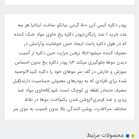
پودر دکلره آیس آبی 500 گرمی بیانکو ساخت ایتالیا.هر سه
عدد خرید 1 عدد رایگان1پودر دکلره یخ حاوی مواد خنک کننده
که در طول دکلره باعث ایجاد حس خوشایند وآرامش در
مصرف کننده میشود2بالا نرفتن حرارت حین دکلره از آسیب
دیدن موها جلوگیری میکند.3با پودر دکلره یخ بدون احساس
سوزش و خارش در کف سر موهای خود را دکلره کنید4توصیه
شده برای افرادی که به پودرهای معمولی حساسیت دارند(قبل
مصرف حتمادر نقطه ی کوچک تست شود)5حاوی مواد ضد
زردی و ضد قرمزی6روشن شدن یکنواخت موها در نقاط
مختلف سر7قدرت روشن کنندگی بالا بدون ۀسیب به موی سر
محصولات مرتبط