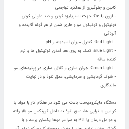
کابین و جلوگیری از عملکرد تهاجمی
- ازون یا O3: جهت استریلیزه کردن و ضد عفونی کردن
فولیکول و کوتیکول مو و عاری شدن از هر گونه آلاینده و
آلودگی
- Red Light: کنترل میزان اسیدیته و pH
- Blue Light: کمک به روی هم آمدن کوتیکول ها و نرم
کننده ساقه
- Green Light: جوان سازی و کلاژن سازی در پپتیدهای مو
- شوک گرمایشی و سرمایشی: عمق نفوذ و در نهایت
ماندگاری
دستگاه مایکرومیست باعث می شود در هنگام کار با مواد یا
کراتین یا تراپی ها، عمق نفوذ به داخل کورتکس مو بالا رفته
و عوامل درمان یا Ptt به سراسر موها یکسان برسد و با
گردش مقدار زیادی غبار یا مه در محوطه کابین که دمای آن