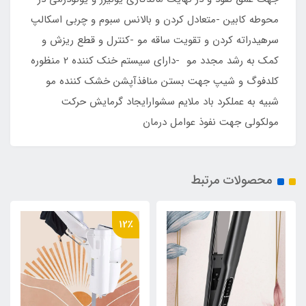
محوطه کابین -متعادل کردن و بالانس سبوم و چربی اسکالپ
سرهیدراته کردن و تقویت ساقه مو -کنترل و قطع ریزش و
کمک به رشد مجدد مو -دارای سیستم خنک کننده 2 منظوره
کلدفوگ و شیپ جهت بستن منافذآپشن خشک کننده مو
شبیه به عملکرد باد ملایم سشوارایجاد گرمایش حرکت
مولکولی جهت نفوذ عوامل درمان
محصولات مرتبط
12٪