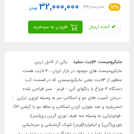
32,000,000
36,000,000
12%
تومان
آماده ارسال
افزودن به سبدخرید
مایکرومیست 3لایت سفید
یکی از کامل ترین
مایکرومیست های موجود در بازار ایران ، 3 لایت هست
منظور از 3لایت یعنی مایکرومیستی که در قسمت کب
دستگاه 3 چراغ با رنگهای آبی - قرمز - سبز طراحی شده
-درمان آسیب های مو و اسکالپ سر به وسیله اوزون تراپی -
استریلیزه و ضد عفونی کردن اسکالپ و ساقه مو با آپشن O3
-فوتوتراپی به وسیله سه طیف نوری گرین ری(سبز),
بلوری(آبی) و اینفرارد(قرمز) شوک گرمایشی و سرمایشی
جهت عمق نفوذ و در نهایت ماندگاری یونیزر و یونودرمی در