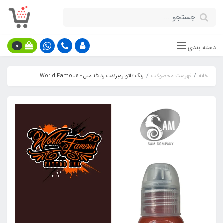
0
دسته بندی
خانه
فهرست محصولات
رنگ تاتو رمبرندت رد 15 میل - World Famous