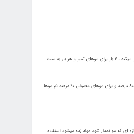
1 – با شامپو قبل از کراتین مو را کاملا شست و شو دهید (این شامپو باعث باز شدن پولک های مو شده و کراتین پذیری را بهتر میکند ، 2 بار برای موهای تمیز و هر بار به مدت
2 – 80 الی 90 درصد نم مو را با سشوار گرفته و خشک میکنیم تا جایی که کمی مرطوب باقی بماند (برای موهای وز و خشک تا 80 درصد و برای موهای معمولی 90 درصد نم موها
ود فقط به اندازه ای که مو نمدار شود مواد زده میشود استفاده