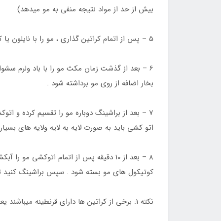
بیش از حد از مواد نتیجه منفی به مو میدهد)
5 – پس از اتمام کراتین گذاری ، مو را با نایلون یا کلاه رنگ پلاستیکی کاور کرده و 45 دقیقه مکث کنید .
6 – بعد از گذشت زمان مکث مو را با باد ولرم سشو
بخار اضافه از روی مو برداشته شود .
اتو کشی باید به صورت لایه به لایه ولایه های بسیار نازک
کوتیکول های مو بسته شود . سپس براشینگ کنید ت
نکته 1: برخی از کراتین ها دارای قرنطینه میباشند یعنی بعد از اتوکشی اولیه به مدت 1 تا 3 روز به فاصله 24 ساعت اتوکشی باید تکرار شود .