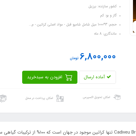
کشور سازنده: برزیل
گاز و بو: کم
حجم: 3*1000 میل شامل شامپو قبل - مواد اصلی کراتین - م...
ماندگاری: 8 ماه
6,800,000
تومان
آماده ارسال
افزودن به سبدخرید
امکان تحویل اکسپرس
امکان پرداخت در محل
پک کراتین مو کادیوو کاکائو asil Cacau Keratin Kit