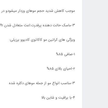
موجب کاهش شدید حجم موهای وزدار میشودو در نتیج
۳-ماسک حالت دهنده پرقدرت:اعث متعادل شدن Ph مو خواهد شد که بعد از اتمام کراتین مو از آن استفاده میشود
ویژگی های کراتین مو کاکائوی کادیوو برزیلی:
۱-صافی ۸۵%
۲-احیای بالای ۸۵%
۳-مناسب انواع مو از جمله موهای دکلره شده
۴-با براقیت و شاین بالا