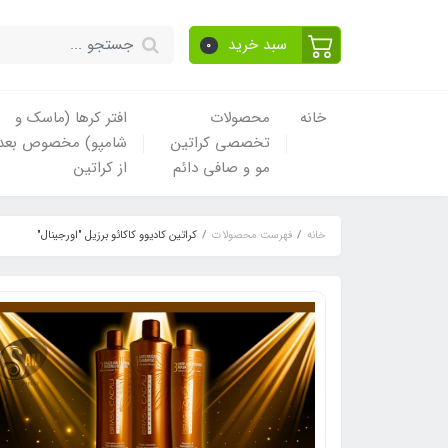
سبد خرید
0
خانه
محصولات
افتر کرها (ماسک و
تخصصی کراتین
شامپو) مخصوص بعد
مو و صافی دائم
از کراتین
خانه
فهرست محصولات
کراتین کادیوو کاکائو برزیل "اورجینال"