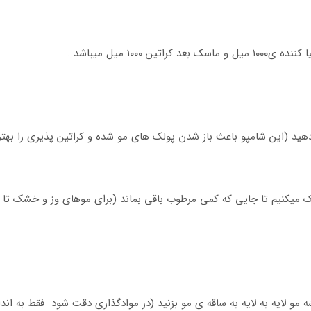
ری را از پشت سر و از 1.5 سانتی ریشه مو لایه به لایه به ساقه ی مو بزنید (در موادگذاری دقت ش