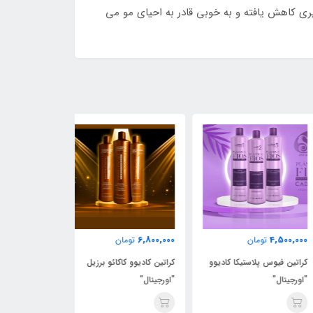
ی کاهش یافته و به خوبی قادر به احیای مو می
1,350,000
6,800,000
4,500,
تومان
تومان
تومان
تین فیوس پلاستیکا کادیوو
کراتین کادیوو کاکائو برزیل
سولری
رجینال"
"اورجینال"
cadiveu