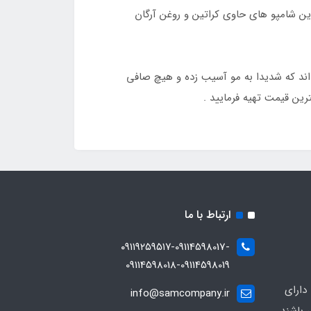
 ترین شامپو های حاوی کراتین و روغن آرگان
ده اند که شدیدا به مو آسیب زده و هیچ صافی
ترین قیمت تهیه فرمایید .
ارتباط با ما
۰۹۱۱۹۲۵۹۵۱۷-09114598017-
09114598018-09114598019
دارای
info@samcompany.ir
 باشند