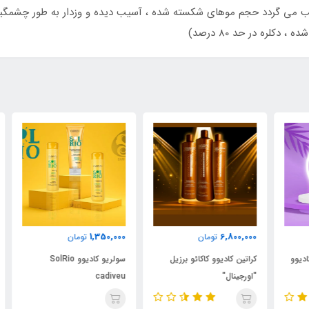
جب می گردد حجم موهای شکسته شده ، آسیب دیده و وزدار به طور چشمگیر
دکلره در حد 80 درصد)
000
1,350,000
6,800,000
تومان
تومان
کراتین کادیوو کاکائو برزیل
سولریو کادیوو SolRio
کرا
"اورجینال"
cadiveu
"او