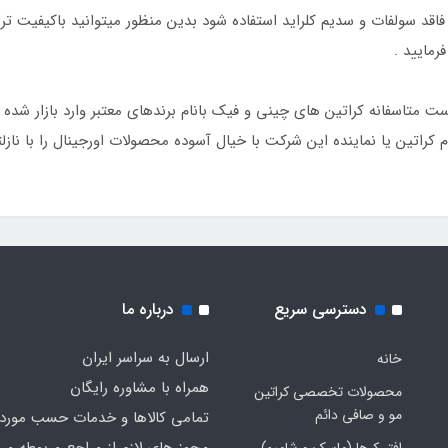
پو های فاقد سولفات و سدیم کلراید استفاده شود بدین منظور میتوانید باکیفیت
مایید .
میت است متاسفانه کراتین های چینی و فیک بانام برندهای معتبر وارد بازار ش
 کراتین یا نماینده این شرکت با خیال آسوده محصولات اورجینال را با نازل
دسترسی سریع
درباره ما
ارسال به سراسر ایران
خانه
همراه با مشاوره رایگان
محصولات تخصصی کراتین
مو و صافی دائم
تمامی کالاها و خدمات حسب مورد 
مجوز های لازم از مراجع مربوطه می
افتر کرها (ماسک و شامپو)