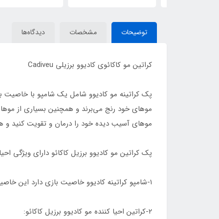
توضیحات
مشخصات
دیدگاه‌ها
کراتین مو کاکائوی کادیوو برزیلی Cadiveu
پک کراتینه مو کادیوو شامل یک شامپو با خاصیت با
موهای خود رنج می‌برند و همچنین بسیاری از موها ب
موهای آسیب دیده خود را درمان و تقویت کنید و 
پک کراتین مو کادیوو برزیل کاکائو دارای ویژگی اح
۱-شامپو کراتینه کادیوو خاصیت بازی دارد این خاصیت باعث میشود شاخه های مو از هم باز شوند تا کراتین تاثیر بهتری روی مو بزارد
۲-کراتین احیا کننده مو کادیوو برزیل کاکائو: