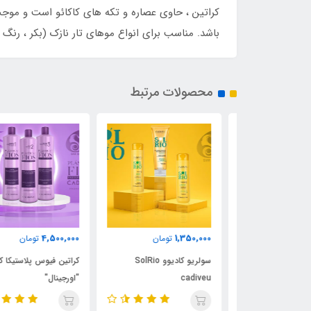
کراتین ، حاوی عصاره و تکه های کاکائو است و مو
باشد. مناسب برای انواع موهای تار نازک (بکر ، رنگ شده ، 
محصولات مرتبط
4,500,000
1,350,000
مان
تومان
تومان
اکائو برزیل
سولریو کادیوو SolRio
کراتین فیوس پلاستیکا کادیوو
cadiveu
"اورجینال"