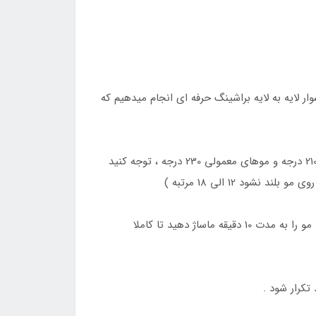
ر لایه به لایه براشینگ حرفه ای انجام میدهیم که
7 – بعد از براشینگ دوباره مو را تقسیم کرده و اتوکشی را انجام دهید (برای موهای آسیب دیده و در حد کش اومدن با دمای 210 درجه و موهای معمولی 230 درجه ، توجه کنید
د 12 الی 18 مرتبه )
8 – بعد از 10 دقیقه پس از اتمام اتوکشی مو را آبکشی کنید و با مواد شماره 3 یا ماسک مو تثبیت کننده به صورت طناب کشی مو را به مدت 10 دقیقه ماساژ دهید تا کاملا