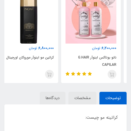
6,800,000
6,200,000
تومان
تومان
نانو بوتاکس اینوآر G.HAIR
کراتین مو اینوآر موروکان اورجینال
CAPILAR
توضیحات
مشخصات
دیدگاه‌ها
کراتینه مو چیست: