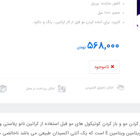
کشور سازنده: برزیل
حجم: 1000 میل
کاربرد: برای آماده کردن مو قبل از کار کراتین ، رنگ و دکلره...
568,000
تومان
ناموجود
امکان تحویل اکسپرس
امکان پرداخت در محل
THERAPY بدون آسیب رساندن به الیاف مو .حاوی ویتامین ویتامین E است که یک آنتی اکسیدا