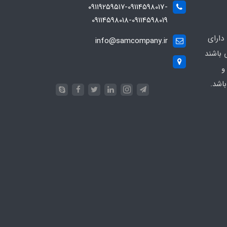
۰۹۱۱۹۲۵۹۵۱۷-09114598017-
09114598018-09114598019
دارای
info@samcompany.ir
 باشند
و
اشد.