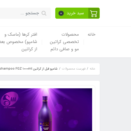
سبد خرید
0
خانه
محصولات
افتر کرها (ماسک و
تخصصی کراتین
شامپو) مخصوص بعد
مو و صافی دائم
از کراتین
خانه
فهرست محصولات
شامپو قبل از کراتین Clyrifing shampoo FGZ 1000ml