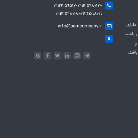
۰۹۱۱۹۲۵۹۵۱۷-09114598017-
09114598018-09114598019
دارای
info@samcompany.ir
 باشند
و
اشد.