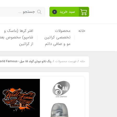
سبد خرید
0
خانه
محصولات
افتر کرها (ماسک و
تخصصی کراتین
شامپو) مخصوص بعد
مو و صافی دائم
از کراتین
خانه
فهرست محصولات
رنگ تاتو دوبای گولد 15 میل - World Famous